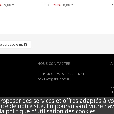
%
9,00 €
-50%
6,60 €
6
3,30 €
NOUS CONTACTER
A
FPE PERIGOT
PARIS FRANCE
E-MAIL :
CONTACT@PERIGOT.FR
LE
QU
PI
« 
roposer des services et offres adaptés à vo
PL
nce de notre site. En poursuivant votre nav
a politique d'utilisation des cookies.