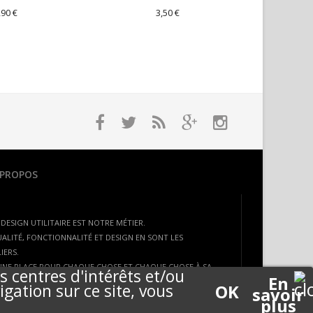
,90 €
3,50 €
 PROPOS
 DESIGN UTILITAIRE EST NOTRE MÉTIER.
ALITÉ, FONCTIONNALITÉ ET DESIGN EN SONT LES
LIERS.
UNE PLACE POUR CHAQUE CHOSE ET CHAQUE CHOSE À SA
s centres d'intérêts et/ou
En
ACE. »
igation sur ce site, vous
savoir
plus