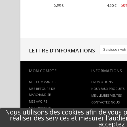
5,90 €
-50
4,50 €
LETTRE D'INFORMATIONS
MON COMPTE
INFORMATIONS
MES COMMANDES
PROMOTIONS
MES RETOURS DE
NOUVEAUX PRODUITS
MARCHANDISE
MEILLEURES VENTES
MES AVOIRS
CONTACTEZ-NOUS
MES ADRESSES
LIVRAISON
Nous utilisons des cookies afin de vous p
MES INFORMATIONS
réaliser des services et mesurer l'audie
SITEMAP
PERSONNELLES
acceptez l