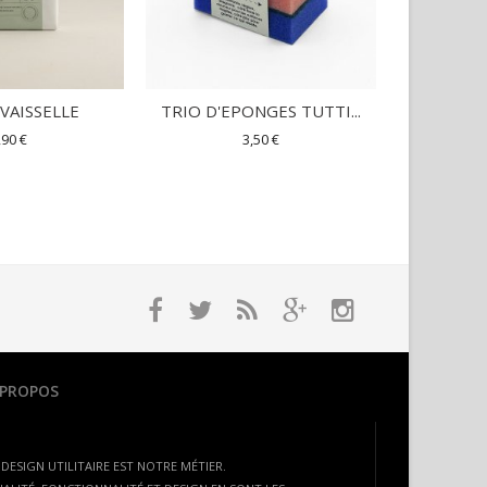
VAISSELLE
TRIO D'EPONGES TUTTI...
EPONG
,90 €
3,50 €
 PROPOS
 DESIGN UTILITAIRE EST NOTRE MÉTIER.