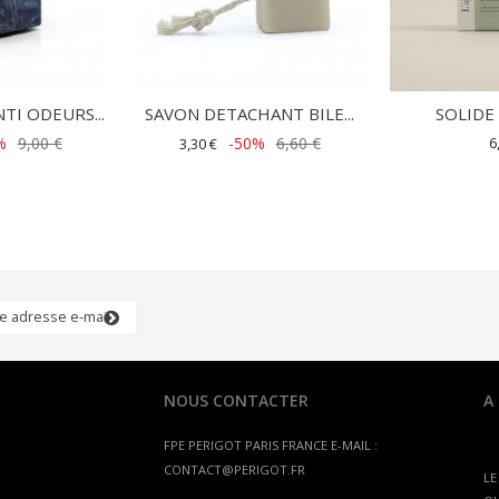
TI ODEURS...
SAVON DETACHANT BILE...
SOLIDE 
%
9,00 €
-50%
6,60 €
6
3,30 €
NOUS CONTACTER
A
FPE PERIGOT
PARIS FRANCE
E-MAIL :
CONTACT@PERIGOT.FR
LE