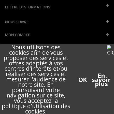
LETTRE D'INFORMATIONS
NOUS SUIVRE
MON COMPTE
Nous utilisons des
INFORMATIONS
cookies afin de vous
proposer des services et
offres adaptés à vos
centres d'intérêts et/ou
NOUS CONTACTER
réaliser des services et
En
mesurer l'audience de
savoir
plus
notre site. En
A PROPOS
poursuivant votre
navigation sur ce site,
vous acceptez la
politique d'utilisation des
© 2017 PERIGOT TOUS DROITS RÉSERVÉS.
cookies.