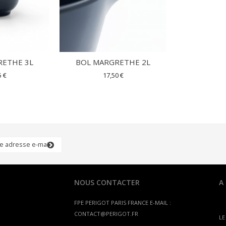
RETHE 3L
BOL MARGRETHE 2L
5 €
17,50 €
NOUS CONTACTER
A
FPE PERIGOT
PARIS FRANCE
E-MAIL :
CONTACT@PERIGOT.FR
LE