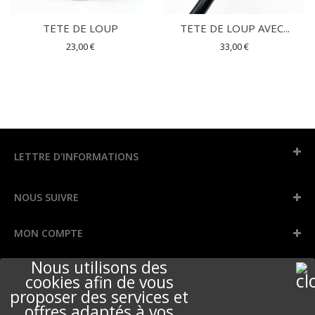
TETE DE LOUP
TETE DE LOUP AVEC...
23,00 €
33,00 €
LETTRE D'INFORMATIONS
NOUS SUIVRE
MON COMPTE
Nous utilisons des
INFORMATIONS
cookies afin de vous
proposer des services et
offres adaptés à vos