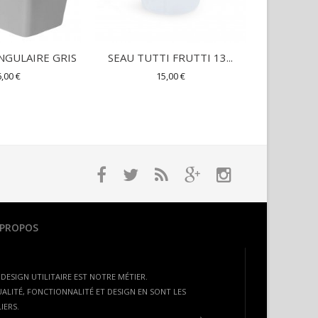
NGULAIRE GRIS
SEAU TUTTI FRUTTI 13...
SEAU TUT
,00 €
15,00 €
9,00 €
 PROPOS
 DESIGN UTILITAIRE EST NOTRE MÉTIER.
ALITÉ, FONCTIONNALITÉ ET DESIGN EN SONT LES
LIERS.