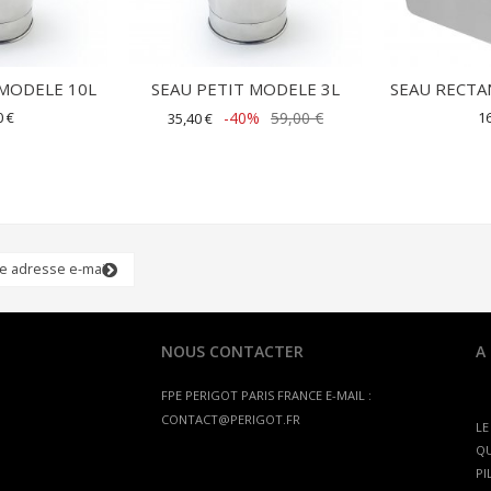
MODELE 10L
SEAU PETIT MODELE 3L
SEAU RECTA
0 €
-40%
59,00 €
16
35,40 €
NOUS CONTACTER
A
FPE PERIGOT
PARIS FRANCE
E-MAIL :
CONTACT@PERIGOT.FR
LE
QU
PI